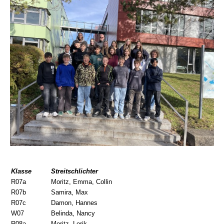
Klasse
Streitschlichter
R07a
Moritz, Emma, Collin
R07b
Samira, Max
R07c
Damon, Hannes
W07
Belinda, Nancy