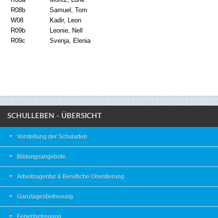
R08a
Moritz, Lorik
R08b
Samuel, Tom
W08
Kadir, Leon
R09b
Leonie, Nell
R09c
Svenja, Elenia
SCHULLEBEN - ÜBERSICHT
Vorstellung der Schularten
Bildungsangebote
Arbeitsagentur & Berufliche Orientierung
Ganztagesbetreuung
Ferienbetreuung